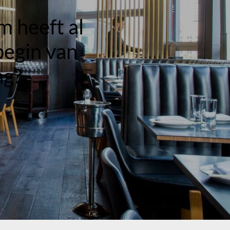
m heeft al
 begin van
ng?