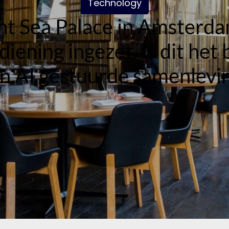
Technology
t Sea Palace in Amsterda
iening ingezet. Is dit het
n AI gestuurde samenlevi