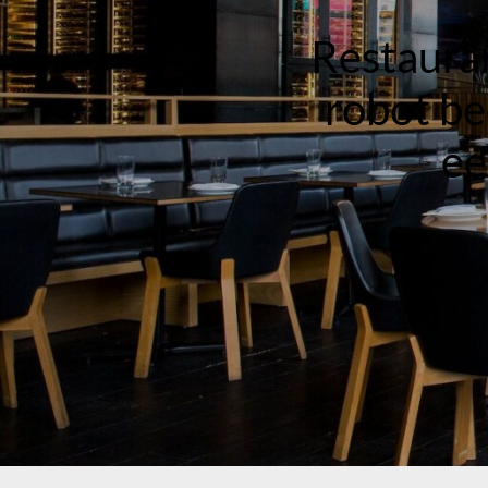
Restauran
robot bed
ee