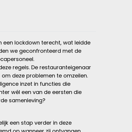
 een lockdown terecht, wat leidde
erden we geconfronteerd met de
ecapersoneel.
eze regels. De restauranteigenaar
g
om deze problemen te omzeilen.
ligence inzet in functies die
hter wél een van de eersten die
uurde samenleving?
elijk een stap verder in deze
reemd op wanneer zij ontvangen